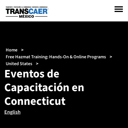
Pasar
al
contenido
principal
Sobrescribir
Home
enlaces
Free Hazmat Training: Hands-On & Online Programs
de
United States
Eventos de
ayuda
a
Capacitación en
la
navegación
Connecticut
English