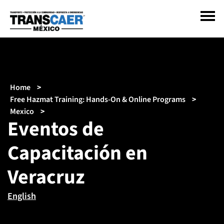
Pasar
al
contenido
principal
Sobrescribir
Home
enlaces
Free Hazmat Training: Hands-On & Online Programs
de
Mexico
Eventos de
ayuda
a
Capacitación en
la
navegación
Veracruz
English